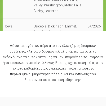
Valley, Washington, Idaho Falls,
Burley, Lewiston
Iowa
Osceola, Dickinson, Emmet,
04/2026
Palo Alto, Kossuth,
-
Pocahontas, Humboldt,
09/2026
Calhoun, Webster, Woodbury,
Λόγω παραγόντων πέρα από τον έλεγχό μας (καιρικές
Ida, Crawford, Monona,
συνθήκες, κλείσιμο δρόμων κ.λπ.), υπάρχει πάντοτε το
Plymouth, Cherokee, Buena
ενδεχόμενο τα αυτοκίνητα μας να μην μπορούν λειτουργήσουν
Vista, Sac, Carroll, Cerro Gordo,
ή να προκύψουν μικρές αλλαγές. Επίσης, έχετε υπόψη ότι, όταν
Worth, Mitchell, Floyd, Howard,
η λίστα καθορίζει μια συγκεκριμένη πόλη, μπορεί να
Chickasaw, Winneshiek,
περιλαμβάνει μικρότερες πόλεις και κωμοπόλεις που
Clayton, Fayette, Dubuque,
βρίσκονται σε απόσταση οδήγησης.
Jackson, Jones, Delaware,
Clinton, Scott, Cedar, Johnson,
Iowa, Benton, Linn, Lee, Davis,
Wapello, Jefferson, Keokuk,
Mahaska, Washington,