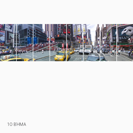
1Ο ΒΉΜΑ