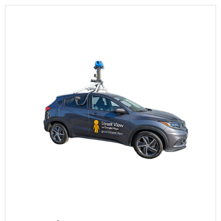
Hettinger, Kidder, LaMoure,
Logan, McHenry, McIntosh,
McKenzie, McLean, Mercer,
Morton, Mountrail, Nelson,
Oliver, Pembina, Pierce, Ramsey,
Ransom, Renville, Richland,
Rolette, Sargent, Sheridan,
Sioux, Slope, Stark, Steele,
Stutsman, Towner, Traill, Walsh,
Ward, Wells, Williams, Bismarck
Illinois
Chicago, Jersey, Madison,
03/2026
Macoupin, Saint Claire,
-
Champaign, Ford, Piatt,
09/2026
Douglas, Peoria, Lake, Cook,
Will, Grundy, Kendall, Kane,
DuPage, DeKab, La Salle, Lee,
Quincy, Mt Vernon, Springfield,