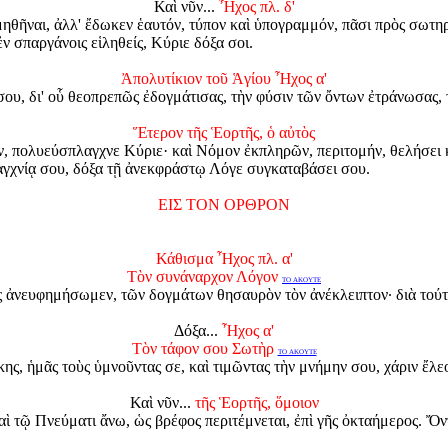
Καὶ νῦν...
Ἦχος πλ. δ'
θῆναι, ἀλλ' ἔδωκεν ἑαυτόν, τύπον καὶ ὑπογραμμόν, πᾶσι πρὸς σωτηρί
ν σπαργάνοις εἱληθείς, Κύριε δόξα σοι.
Ἀπολυτίκιον τοῦ Ἁγίου Ἦχος α'
 σου, δι' οὗ θεοπρεπῶς ἐδογμάτισας, τὴν φύσιν τῶν ὄντων ἐτράνωσα
Ἕτερον τῆς Ἑορτῆς, ὁ αὐτὸς
 πολυεύσπλαγχνε Κύριε· καὶ Νόμον ἐκπληρῶν, περιτομήν, θελήσει κ
αγχνίᾳ σου, δόξα τῇ ἀνεκφράστῳ Λόγε συγκαταβάσει σου.
ΕΙΣ ΤΟΝ ΟΡΘΡΟΝ
Κάθισμα Ἦχος πλ. α'
Τὸν συνάναρχον Λόγον
ΤΟ ΑΚΟΥΤΕ
 ἀνευφημήσωμεν, τῶν δογμάτων θησαυρὸν τὸν ἀνέκλειπτον· διὰ τούτω
Δόξα...
Ἦχος α'
Τὸν τάφον σου Σωτὴρ
ΤΟ ΑΚΟΥΤΕ
ίκης, ἡμᾶς τοὺς ὑμνοῦντας σε, καὶ τιμῶντας τὴν μνήμην σου, χάριν ἔλ
Καὶ νῦν...
τῆς Ἑορτῆς, ὅμοιον
ὶ τῷ Πνεύματι ἄνω, ὡς βρέφος περιτέμνεται, ἐπὶ γῆς ὀκταήμερος.
Ὄντ