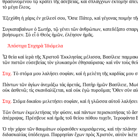
θρασυνομένου τῷ κράτει τῆς ἀσεβείας, καὶ σπλάγχνων ἐκτομὴν ἀπει
τὸ μέγα ἔλεος.
Ἐξεχύθη ἡ χάρις ἐν χείλεσί σου, Ὅσιε Πάτερ, καὶ γέγονας ποιμὴν τῆ
Συγκαταβαίνων ὁ Σωτήρ, τῷ γένει τῶν ἀνθρώπων, κατεδέξατο σπαργ
βοήσωμεν. Σὺ εἶ ὁ Θεὸς ἡμῶν, ἐλέησον ἡμᾶς.
Ἀπόστιχα Στιχηρὰ Ἰδιόμελα
Ὦ θεία καὶ ἱερὰ τῆς Χριστοῦ Ἐκκλησίας μέλισσα, Βασίλειε παμμακά
τῶν πιστῶν εὐσεβείας τὸν γλυκασμὸν ἐθησαύρισας· καὶ νῦν τοὺς θε
Στιχ.
Τὸ στόμα μου λαλήσει σοφίαν, καὶ ἡ μελέτη τῆς καρδίας μου σ
Πάντων τῶν ἁγίων ἀνεμάξω τάς ἀρετάς, Πατὴρ ἡμῶν Βασίλειε, Μωϋσ
οὐκ ἀσθενῶ; τὶς σκανδαλίζεται, καὶ οὐκ ἐγὼ πυροῦμαι; Ὅθεν σὺν αὐ
Στιχ.
Στόμα δικαίου μελετήσει σοφίαν, καὶ ἡ γλῶσσα αὐτοῦ λαλήσει 
Τῶν ὄντων ἐκμελετήσας τὴν φύσιν, καὶ πάντων περισκοπήσας τὸ ἄστ
ἀπέρριψας. Πρέσβευε καὶ ἡμᾶς τοῦ θείου πόθου τυχεῖν, Ἱεροφάντα Β
Ὁ τὴν χάριν τῶν θαυμάτων οὐρανόθεν κομισάμενος, καὶ τὴν πλάνην 
διδασκαλίας ὑπόδειγμα. Παρρησίαν ἔχων πρὸς Χριστόν, αὐτὸν ἱκέτε