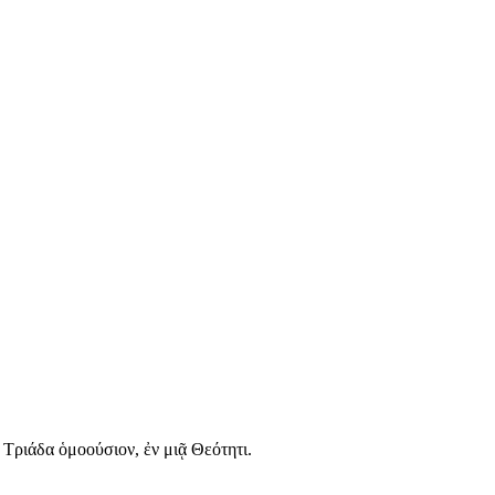
 Τριάδα ὁμοούσιον, ἐν μιᾷ Θεότητι.