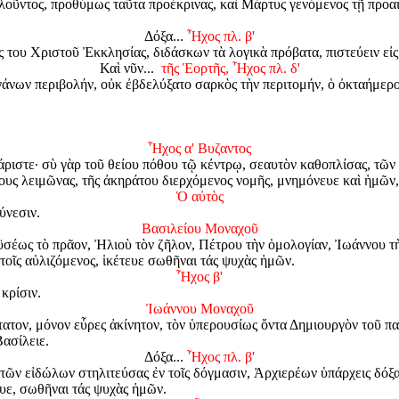
λοῦντος, προθύμως ταῦτα προέκρινας, καὶ Μάρτυς γενόμενος τῇ προαι
Δόξα...
Ἦχος πλ. β'
ς του Χριστοῦ Ἐκκλησίας, διδάσκων τὰ λογικὰ πρόβατα, πιστεύειν εἰς
Καὶ νῦν...
τῆς Ἑορτῆς, Ἦχος πλ. δ'
άνων περιβολήν, οὐκ ἐβδελύξατο σαρκὸς τὴν περιτομήν, ὁ ὀκταήμερο
Ἦχος α' Βυζαντος
ριστε· σὺ γὰρ τοῦ θείου πόθου τῷ κέντρῳ, σεαυτὸν καθοπλίσας, τῶν
ίους λειμῶνας, τῆς ἀκηράτου διερχόμενος νομῆς, μνημόνευε καὶ ἡμῶν
Ὁ αὐτὸς
ύνεσιν.
Βασιλείου Μοναχοῦ
έως τὸ πρᾶον, Ἠλιοὺ τὸν ζῆλον, Πέτρου τὴν ὁμολογίαν, Ἰωάννου τὴ
τοῖς αὐλιζόμενος, ἱκέτευε σωθῆναι τάς ψυχὰς ἡμῶν.
Ἦχος β'
κρίσιν.
Ἰωάννου Μοναχοῦ
ατον, μόνον εὗρες ἀκίνητον, τὸν ὑπερουσίως ὄντα Δημιουργὸν τοῦ π
ασίλειε.
Δόξα...
Ἦχος πλ. β'
τῶν εἰδώλων στηλιτεύσας ἐν τοῖς δόγμασιν, Ἀρχιερέων ὑπάρχεις δόξ
υε, σωθῆναι τάς ψυχὰς ἡμῶν.