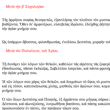
Μετὰ τὴν β' Στιχολογίαν
Τῆς ἀρρήτου σοφίας θεοπρεπῶς, ἑξαντλήσας τὸν πλοῦτον τὸν μυστικό
βυθίζοντα.
Ὅθεν δι' ἀμφοτέρων, εὐσεβείας ἱδρῶσιν, ἐδείχθης ἀήττη
τὴν ἁγίαν μνήμην σου.
Ὡς ὑπάρχων ἄβυσσος, φιλανθρωπίας, ἐνεδύσω Δεσπότα, μορφὴν τοῦ 
Μετὰ τὸν Πολυέλεον, τοῦ Ἁγίου.
Τῇ δυνάμει τῶν λόγων τῶν θεϊκῶν, καθελὼν τάς αἱρέσεις τάς ζοφερά
ἐθανάτωσας, πᾶσαν ἐκδιώξας, Σαβελλίου λατρείαν, καὶ πάντα φρον
τὴν ἁγίαν μνήμην σου.
Ἡ τῶν λόγων σου χάρις τῶν θεϊκῶν, καὶ δογμάτων τὸ ὕψος τὸ μυστικ
καὶ εἰς τόπον, κατεσκήνωσας χλόης, μισθοὺς τῶν ἀγώνων σου, κομ
μνήμην σου.
Ὁ τῶν ὅλων Δεσπότης καὶ Ποιητής, ἐξ ἀχράντου σου μήτρας σάρκα 
Δέσποινα, καὶ αἰωνιζούσης, λυτρωθῆναι βασάνου, καὶ πάσης κακώσ
προσκυνοῦσιν ἐν πίστει, τὸν πανάγιον τόκον σου.