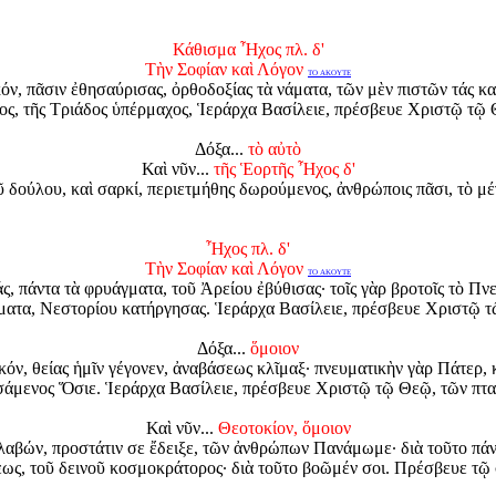
Κάθισμα Ἦχος πλ. δ'
Τὴν Σοφίαν καὶ Λόγον
ΤΟ ΑΚΟΥΤΕ
ν, πᾶσιν ἐθησαύρισας, ὀρθοδοξίας τὰ νάματα, τῶν μὲν πιστῶν τάς κα
τος, τῆς Τριάδος ὑπέρμαχος, Ἱεράρχα Βασίλειε, πρέσβευε Χριστῷ τῷ
Δόξα...
τὸ αὐτὸ
Καὶ νῦν...
τῆς Ἑορτῆς Ἦχος δ'
δούλου, καὶ σαρκί, περιετμήθης δωρούμενος, ἀνθρώποις πᾶσι, τὸ μέ
Ἦχος πλ. δ'
Τὴν Σοφίαν καὶ Λόγον
ΤΟ ΑΚΟΥΤΕ
ς, πάντα τὰ φρυάγματα, τοῦ Ἀρείου ἐβύθισας· τοῖς γὰρ βροτοῖς τὸ Πν
ήματα, Νεστορίου κατήργησας.
Ἱεράρχα Βασίλειε, πρέσβευε Χριστῷ τ
Δόξα...
ὅμοιον
όν, θείας ἡμῖν γέγονεν, ἀναβάσεως κλῖμαξ· πνευματικὴν γὰρ Πάτερ, 
ισάμενος Ὅσιε. Ἱεράρχα Βασίλειε, πρέσβευε Χριστῷ τῷ Θεῷ, τῶν πτα
Καὶ νῦν...
Θεοτοκίον, ὅμοιον
λαβών, προστάτιν σε ἔδειξε, τῶν ἀνθρώπων Πανάμωμε· διὰ τοῦτο πάν
εως, τοῦ δεινοῦ κοσμοκράτορος· διὰ τοῦτο βοῶμέν σοι. Πρέσβευε τῷ