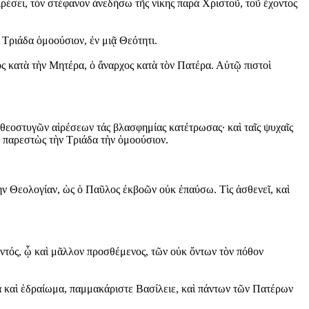
ρέσει, τὸν στέφανον ἀνεδήσω τῆς νίκης παρὰ Χριστοῦ, τοῦ ἔχοντος
 Τριάδα ὁμοούσιον, ἐν μιᾷ Θεότητι.
ς κατὰ τὴν Μητέρα, ὁ ἄναρχος κατὰ τὸν Πατέρα. Αὐτῷ πιστοὶ
 θεοστυγῶν αἱρέσεων τάς βλασφημίας κατέτρωσας· καὶ ταῖς ψυχαῖς
, παρεστὼς τὴν Τριάδα τὴν ὁμοούσιον.
ν Θεολογίαν, ὡς ὁ Παῦλος ἐκβοῶν οὐκ ἐπαύσω. Τὶς ἀσθενεῖ, καὶ
αντός, ᾧ καὶ μᾶλλον προσθέμενος, τῶν οὐκ ὄντων τὸν πόθον
α καὶ ἑδραίωμα, παμμακάριστε Βασίλειε, καὶ πάντων τῶν Πατέρων