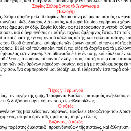
 προσέχαιρε, καθ' ἡμέραν δὲ εὐφραινόμην ἐν προσώπῳ αὐτοῦ ἐν παντὶ
Σοφίας Σολομῶντος τὸ Ἀνάγνωσμα
(Ἐκλογὴ)
ας.
Στόμα σοφῶν μελετᾷ σοφίαν, δικαιοσύνη δὲ ῥύεται αὐτοὺς ἐκ θανάτ
ς τρυγήσει. Φῶς δικαίοις διὰ παντός, καὶ παρὰ Κυρίου εὑρήσουσι χάρι
άντες ἄμωμοι ἐν ὁδῷ. Σοφία Κυρίου φωτιεῖ πρόσωπον συνετοῦ· φθάνει
σει, καὶ ὁ ἀγρυπνήσας δι' αὐτήν, ταχέως ἀμέριμνος ἔσται. Ὅτι τοὺς ἀ
αῦτα καὶ ἐραστὴς ἐγενόμην τοῦ κάλλους αὐτῆς, καὶ ἐφίλησα ταύτην, κ
 του Θεοῦ ἐπιστήμης, καὶ αἱρετὶς τῶν ἔργων αὐτοῦ, οἱ πόνοι αὐτῆς ε
ποις. Εἰ δὲ καὶ πολυπειρίαν ποθεῖ τις, οἶδε τὰ ἀρχαῖα καὶ τὰ μέλλον
σύμβουλός ἐστιν ἀγαθή. Ὅτι ἀθανασία ἐστὶν ἐν αὐτῇ, καὶ εὔκλεια ἐν κ
 τοῦ ἐλέους, ὁ ποιήσας τὰ πάντα ἐν λόγῳ σου, καὶ τῇ σοφίᾳ σου κατ
οι τὴν τῶν σῶν θρόνων πάρεδρον σοφίαν, καὶ μὴ με ἀποδοκιμάσῃς ἐκ π
ης σου, ἵνα συμπαροῦσά μοι διδάξῃ με, τὶ εὐάρεστόν ἐστι παρὰ σοί· κ
ν.
Ἦχος γ' Γερμανοῦ
είας, τὴν πηγὴν τῆς ζωῆς, Ἱεροφάντα Βασίλειε, ποταμοὺς ἀνέβλυσας δ
ι τῷ δοξάσαντι τὴν μνήμην σου, εἰς αἰῶνα αἰῶνος.
Ὁ αὐτὸς
αγγέλιον τῆς βασιλείας τῶν οὐρανῶν, Βασίλειε Θεοφάντορ· τοῦ Χριστ
μενος, αἴτησαι ἡμῖν τοῖς τιμῶσι σε, τὸ μέγα ἔλεος,
Βύζαντος, ὁ αὐτὸς
όνῳ παρέστης δικαστικῷ, προκινδυνεύων τῆς πίστεως, καὶ ἀθλητικὴν