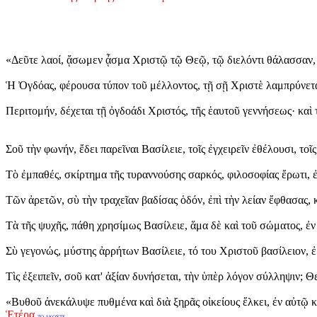
«Δεῦτε λαοί, ᾄσωμεν ᾆσμα Χριστῷ τῷ Θεῷ, τῷ διελόντι θάλασσαν, κα
Ἡ Ὀγδόας, φέρουσα τύπον τοῦ μέλλοντος, τῇ σῇ Χριστὲ λαμπρύνεται,
Περιτομήν, δέχεται τῇ ὀγδοάδι Χριστός, τῆς ἑαυτοῦ γεννήσεως· καὶ 
Σοῦ τὴν φωνήν, ἔδει παρεῖναι Βασίλειε, τοῖς ἐγχειρεῖν ἐθέλουσι, τ
Τὸ ἐμπαθές, σκίρτημα τῆς τυραννούσης σαρκός, φιλοσοφίας ἔρωτι, ἐ
Τῶν ἀρετῶν, σὺ τὴν τραχεῖαν βαδίσας ὁδόν, ἐπὶ τὴν λείαν ἔφθασας, κ
Τὰ τῆς ψυχῆς, πάθη χρησίμως Βασίλειε, ἅμα δὲ καὶ τοῦ σώματος, ἐν
Σὺ γεγονώς, μύστης ἀρρήτων Βασίλειε, τό του Χριστοῦ βασίλειον,
Τὶς ἐξειπεῖν, σοῦ κατ' ἀξίαν δυνήσεται, τὴν ὑπὲρ λόγον σύλληψιν; 
«Βυθοῦ ἀνεκάλυψε πυθμένα καὶ διὰ ξηρᾶς οἰκείους ἕλκει, ἐν αὐτῷ κ
Ἑτέρα
ΤΟ ΑΚΟΥΤΕ