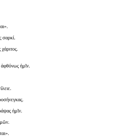
αι».
ς σαρκί.
 χάριτος.
ς ἀφθόνως ἡμῖν.
ίλειε.
ροσήνεγκας.
ράψας ἡμῖν.
ἡμῶν.
ται».