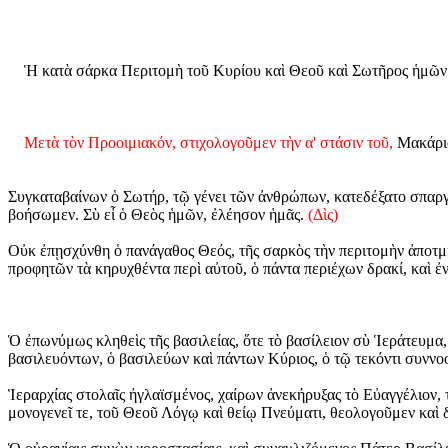
Ἡ κατὰ σάρκα Περιτομὴ τοῦ Κυρίου καὶ Θεοῦ καὶ Σωτῆρος ἡμῶν Ἰ
Μετὰ τὸν Προοιμιακόν, στιχολογοῦμεν τὴν α' στάσιν τοῦ,
Μακάρι
Συγκαταβαίνων ὁ Σωτήρ, τῷ γένει τῶν ἀνθρώπων, κατεδέξατο σπαργ
βοήσωμεν. Σὺ εἶ ὁ Θεὸς ἡμῶν, ἐλέησον ἡμᾶς.
(Δὶς)
Οὐκ ἐπῃσχύνθη ὁ πανάγαθος Θεός, τῆς σαρκὸς τὴν περιτομὴν ἀποτμη
προφητῶν τὰ κηρυχθέντα περὶ αὐτοῦ, ὁ πάντα περιέχων δρακί, καὶ ἐν
Ὁ ἐπωνύμως κληθεὶς τῆς βασιλείας, ὅτε τὸ βασίλειον σὺ Ἱεράτευμα, 
βασιλευόντων, ὁ βασιλεύων καὶ πάντων Κύριος, ὁ τῷ τεκόντι συννοο
Ἱεραρχίας στολαῖς ἠγλαϊσμένος, χαίρων ἀνεκήρυξας τὸ Εὐαγγέλιον, τ
μονογενεῖ τε, τοῦ Θεοῦ Λόγῳ καὶ θείῳ Πνεύματι, θεολογοῦμεν καὶ δ