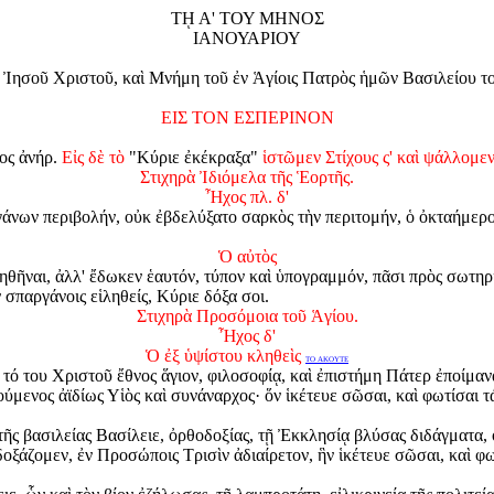
Τῌ Α' ΤΟΥ ΜΗΝΟΣ
ΙΑΝΟΥΑΡΙΟΥ
ησοῦ Χριστοῦ, καὶ Μνήμη τοῦ ἐν Ἁγίοις Πατρὸς ἡμῶν Βασιλείου τ
ΕΙΣ ΤΟΝ ΕΣΠΕΡΙΝΟΝ
ος ἀνήρ.
Εἰς δὲ τὸ
"Κύριε ἐκέκραξα"
ἱστῶμεν Στίχους ς' καὶ ψάλλομεν 
Στιχηρὰ Ἰδιόμελα τῆς Ἑορτῆς.
Ἦχος πλ. δ'
άνων περιβολήν, οὐκ ἐβδελύξατο σαρκὸς τὴν περιτομήν, ὁ ὀκταήμερο
Ὁ αὐτὸς
θῆναι, ἀλλ' ἔδωκεν ἑαυτόν, τύπον καὶ ὑπογραμμόν, πᾶσι πρὸς σωτηρί
 σπαργάνοις εἱληθείς, Κύριε δόξα σοι.
Στιχηρὰ Προσόμοια τοῦ Ἁγίου.
Ἦχος δ'
Ὁ ἐξ ὑψίστου κληθεὶς
ΤΟ ΑΚΟΥΤΕ
τό του Χριστοῦ ἔθνος ἅγιον, φιλοσοφίᾳ, καὶ ἐπιστήμη Πάτερ ἐποίμανα
ύμενος ἀϊδίως Υἱὸς καὶ συνάναρχος· ὅν ἱκέτευε σῶσαι, καὶ φωτίσαι 
ῆς βασιλείας Βασίλειε, ὀρθοδοξίας, τῇ Ἐκκλησίᾳ βλύσας διδάγματα, ο
οξάζομεν, ἐν Προσώποις Τρισὶν ἀδιαίρετον, ἣν ἱκέτευε σῶσαι, καὶ φ