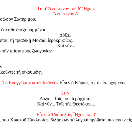
Τὸ α' Ἀντίφωνον τοῦ δ' Ἤχου.
Ἀντίφωνον Α'
ὶ σῶσον Σωτήρ μου.
ὶ ἔσεσθε ἀπεξηραμμένοι.
Δόξα...
ται, τῇ τριαδικῇ Μονάδι ἱεροκρυφίως.
Καὶ νῦν...
 τὴν κτίσιν πρὸς ζωογονίαν.
ν.
κοῦντες τῇ οἰκουμένῃ.
Τὸ Εὐαγγέλιον κατὰ Ἰωάννην
Εἶπεν ὁ Κύριος, ὁ μὴ εἰσερχόμενος...
Ὁ Ν'
Δόξα... Ταῖς του Ἱεράρχου...
Καὶ νῦν... Ταῖς τῆς Θεοτόκου...
Εἶτα τὸ Ἰδιόμελον, Ἦχος πλ. β'
ς του Χριστοῦ Ἐκκλησίας, διδάσκων τὰ λογικὰ πρόβατα, πιστεύειν εἰς