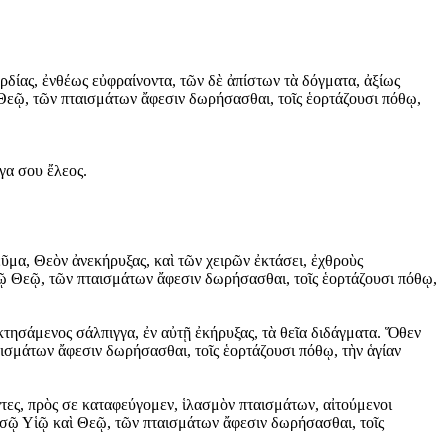
ρδίας, ἐνθέως εὐφραίνοντα, τῶν δὲ ἀπίστων τὰ δόγματα, ἀξίως
 Θεῷ, τῶν πταισμάτων ἄφεσιν δωρήσασθαι, τοῖς ἑορτάζουσι πόθῳ,
γα σου ἔλεος.
εῦμα, Θεὸν ἀνεκήρυξας, καὶ τῶν χειρῶν ἐκτάσει, ἐχθροὺς
ῷ Θεῷ, τῶν πταισμάτων ἄφεσιν δωρήσασθαι, τοῖς ἑορτάζουσι πόθῳ,
κτησάμενος σάλπιγγα, ἐν αὐτῇ ἐκήρυξας, τὰ θεῖα διδάγματα. Ὅθεν
ισμάτων ἄφεσιν δωρήσασθαι, τοῖς ἑορτάζουσι πόθῳ, τὴν ἁγίαν
τες, πρὸς σε καταφεύγομεν, ἱλασμὸν πταισμάτων, αἰτούμενοι
 σῷ Υἱῷ καὶ Θεῷ, τῶν πταισμάτων ἄφεσιν δωρήσασθαι, τοῖς