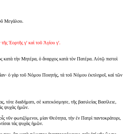
οῦ Μεγάλου.
τῆς Ἑορτῆς γ' καὶ τοῦ Ἁγίου γ'.
ς κατὰ τὴν Μητέρα, ὁ ἄναρχος κατὰ τὸν Πατέρα. Αὐτῷ πιστοὶ
αν· ὁ γὰρ τοῦ Νόμου Ποιητής, τά τοῦ Νόμου ἐκπληροῖ, καὶ τῶν
ς, τότε διαδήματι, σὲ κατεκόσμησε, τῆς βασιλείας Βασίλειε,
τάς ψυχὰς ἡμῶν.
ἷς νῦν φωτιζόμενοι, μίαν Θεότητα, τὴν ἐν Πατρὶ παντοκράτορι,
ωτίσαι τάς ψυχὰς ἡμῶν.