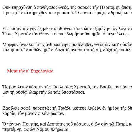
Οὐκ ἐπῃσχύνθη ὁ πανάγαθος Θεός, τῆς σαρκὸς τὴν Περιτομὴν ἀποτμη
Προφητῶν τὰ κηρυχθέντα περὶ αὐτοῦ. Ὁ πάντα περιέχων δρακί, καὶ ἐ
Εἰς πᾶσαν τὴν γῆν ἐξῆλθεν ὁ φθόγγος σου, ὡς δεξαμένην τὸν λόγον
Ὅσιε, Χριστὸν τὸν Θεὸν ἱκέτευε, δωρήσασθαι ἡμῖν τὸ μέγα ἔλεος.
Μορφὴν ἀναλλοιώτως ἀνθρωπίνην προσέλαβες, Θεὸς ὢν κατ' οὐσίαν,
κάλυμμα τῶν παθῶν ἡμῶν. Δόξα τῇ ἀγαθότητι τῇ σῇ, δόξᾳ τῇ εὐσπλ
Μετὰ τὴν α' Στιχολογίαν
Ὡς βασίλειον κόσμον τῆς Ἐκκλησίας Χριστοῦ, τὸν Βασίλειον πάντες
μὲν τῇ οὐσίᾳ, διαιρετὴν δὲ ταῖς ὑποστάσεσι.
Βασίλειε σοφέ, παρεστὼς τῇ Τριάδι, ἱκέτευε λαβεῖν, ἐν ἡμέρᾳ τῆς δ
καρδίᾳ, τὸν μόνον φιλάνθρωπον.
Ὁ πάντων Ποιητής, καὶ Δεσπότης τοῦ κόσμου, ὁ ὢν σὺν τῷ Πατρί, κα
περιτέμνῃ, ὡς ὤν Νόμου πλήρωμα.