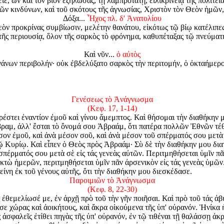
, ὧν καὶ τὸν βίον ἐζήλωσας, τῇ λαμπροτάτῃ, εἰλικρινείᾳ τῆς πολιτεία
ῶν κινδύνων, καὶ τοῦ σκότους τῆς ἀγνωσίας, Χριστὸν τὸν Θεὸν ἡμῶν,
Δόξα...
Ἦχος πλ. δ' Ἀνατολίου
ὸν προκρίνας συμβίωσιν, μελέτην θανάτου, εἰκότως τῷ βίῳ κατέλιπες·
ῆς περιουσίᾳ, ὅλον τῆς σαρκὸς τὸ φρόνημα, καθυπέταξας τῷ πνεύματ
Καὶ νῦν...
ὁ αὐτὸς
άνων περιβολήν· οὐκ ἐβδελύξατο σαρκὸς τὴν περιτομήν, ὁ ὀκταήμερο
Γενέσεως τὸ Ἀνάγνωσμα
(Κεφ. 17, 1-14)
ρέστει ἐναντίον ἐμοῦ καὶ γίνου ἄμεμπτος. Καὶ θήσομαι τὴν διαθήκην
ραμ, ἀλλ' ἔσται τὸ ὄνομά σου Ἀβραάμ, ὅτι πατέρα πολλῶν Ἐθνῶν τέθ
ν ἐμοῦ, καὶ ἀνὰ μέσον σοῦ, καὶ ἀνὰ μέσον τοῦ σπέρματός σου μετὰ σὲ
Κυρίῳ. Καὶ εἶπεν ὁ Θεὸς πρὸς Ἀβραάμ· Σὺ δὲ τὴν διαθήκην μου διατη
 σπέρματός σου μετὰ σὲ εἰς τάς γενεὰς αὐτῶν. Περιτμηθήσεται ὑμῖν π
ὀκτὼ ἡμερῶν, περιτμηθήσεται ὑμῖν πᾶν ἀρσενικὸν εἰς τάς γενεὰς ὑμῶν
ίνη ἐκ τοῦ γένους αὐτῆς, ὅτι τὴν διαθήκην μου διεσκέδασε.
Παροιμιῶν τὸ Ἀνάγνωσμα
(Κεφ. 8, 22-30)
 ἐθεμελίωσέ με, ἐν ἀρχῇ πρὸ τοῦ τὴν γῆν ποιῆσαι. Καὶ πρὸ τοῦ τάς ἀ
σε χώρας καὶ ἀοικήτους, καὶ ἄκρα οἰκούμενα τῆς ὑπ' οὐρανόν. Ἡνίκα 
 ἀσφαλεῖς ἐτίθει πηγὰς τῆς ὑπ' οὐρανόν, ἐν τῷ τιθέναι τῇ θαλάσσῃ ἀ