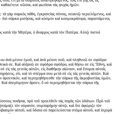
ς σου, ἔτι μετὰ σώματος ἀναστρεφόμενος, τοῖς ἐπὶ γῆς ὥς τις
 καθικέτευε σῶσαι, καὶ φωτίσαι τάς ψυχὰς ἡμῶν.
 τὰ γὰρ σαρκὸς πάθη, ἐγκρατείας πόνοις, σεαυτῷ περιελόμενος, καὶ
ι· διὸ σάρκα μισήσας, καὶ κόσμον καὶ κοσμοκράτορα, παριστάμενος
ς κατὰ τὴν Μητέρα, ὁ ἄναρχος κατὰ τὸν Πατέρα. Αὐτῷ πιστοὶ
 μου ἀνὰ μέσον ἐμοῦ, καὶ ἀνὰ μέσον σοῦ, καὶ πληθυνῶ σε σφόδρα·
εικὰ σε. Καὶ αὐξανῶ σε σφόδρα σφόδρα, καὶ θήσω σε εἰς Ἔθνη, καὶ
 εἰς τάς γενεὰς αὐτῶν, εἰς διαθήκην αἰώνιον, καὶ ἔσομαι αὐτοῖς
ρήσεις, σὺ, καὶ τὸ σπέρμα σου μετὰ σὲ εἰς τάς γενεὰς αὐτῶν. Καὶ
ᾶν ἀρσενικόν, καὶ περιτμηθήσεσθε τὴν σάρκα τῆς ἀκροβυστίας ὑμῶν,
. Καὶ ἀπερίτμητον ἄρσεν, ὃ οὐ περιτμηθήσεται τὴν σάρκα τῆς
βύσσους ποιῆσαι, πρὸ τοῦ προελθεῖν τάς πηγὰς τῶν ὑδάτων. Πρὸ τοῦ
ἡτοίμαζε τὸν οὐρανόν, συμπαρήμην αὐτῷ, καὶ ὅτε ἀφώριζε τὸν
κριβασμὸν αὐτοῦ, καὶ ὕδατα οὐ παρελεύσεται στόμα αὐτοῦ, καὶ ἰσχυρὰ