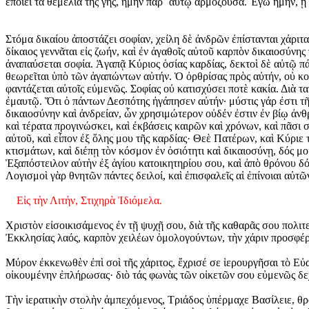
ἐποίει τὰ θεμέλια τῆς γῆς, ἤμην παρ᾽ αὐτῷ ἁρμόζουσα. Ἐγὼ ἤμην, ᾗ
Στόμα δικαίου ἀποστάζει σοφίαν, χείλη δὲ ἀνδρῶν ἐπίστανται χάριτ
δίκαιος γεννᾶται εἰς ζωήν, καὶ ἐν ἀγαθοῖς αὐτοῦ καρπὸν δικαιοσύνη
ἀναπαύσεται σοφία. Ἀγαπᾷ Κύριος ὁσίας καρδίας, δεκτοὶ δὲ αὐτῷ π
θεωρεῖται ὑπὸ τῶν ἀγαπώντων αὐτήν. Ὁ ὀρθρίσας πρὸς αὐτήν, οὐ κοπιά
φαντάζεται αὐτοῖς εὐμενῶς. Σοφίας οὐ κατισχύσει ποτὲ κακία. Διὰ τ
ἐμαυτῷ. Ὅτι ὁ πάντων Δεσπότης ἠγάπησεν αὐτήν· μύστις γάρ ἐστι τῆς
δικαιοσύνην καὶ ἀνδρείαν, ὧν χρησιμώτερον οὐδέν ἐστιν ἐν βίῳ ἀνθρώ
καὶ τέρατα προγινώσκει, καὶ ἐκβάσεις καιρῶν καὶ χρόνων, καὶ πᾶσι 
αὐτοῦ, καὶ εἶπον ἐξ ὅλης μου τῆς καρδίας· Θεὲ Πατέρων, καὶ Κύριε
κτισμάτων, καὶ διέπῃ τὸν κόσμον ἐν ὁσιότητι καὶ δικαιοσύνῃ, δός μ
Ἐξαπόστειλον αὐτὴν ἐξ ἁγίου κατοικητηρίου σου, καὶ ἀπὸ θρόνου δόξ
Λογισμοὶ γὰρ θνητῶν πάντες δειλοί, καὶ ἐπισφαλεῖς αἱ ἐπίνοιαι αὐτῶ
Εἰς τὴν Λιτήν, Στιχηρὰ Ἰδιόμελα.
Χριστὸν εἰσοικισάμενος ἐν τῇ ψυχῇ σου, διὰ τῆς καθαρᾶς σου πολιτ
Ἐκκλησίας λαός, καρπὸν χειλέων ὁμολογούντων, τὴν χάριν προσφέρε
Μύρον ἐκκενωθὲν ἐπὶ σοὶ τῆς χάριτος, ἔχρισέ σε ἱερουργῆσαι τὸ Εὐ
οἰκουμένην ἐπλήρωσας· διὸ τάς φωνὰς τῶν οἰκετῶν σου εὐμενῶς δεχό
Τὴν ἱερατικὴν στολὴν ἀμπεχόμενος, Τριάδος ὑπέρμαχε Βασίλειε, θρ