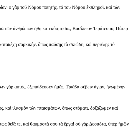
αν· ὁ γὰρ τοῦ Νόμου ποιητής, τά του Νόμου ἐκπληροῖ, καὶ τῶν
ς, τὰ τῶν ἀνθρώπων ἤθη κατεκόσμησας, Βασίλειον Ἱεράτευμα, Πάτερ
αταδέχῃ σαρκικήν, ὅπως παύσῃς τὰ σκιώδη, καὶ περιέλῃς τὸ
ν γὰρ αὐτός, ἐξεπαίδευσεν ἡμᾶς, Τριάδα σέβειν ἁγίαν, ἡνωμένην
εος, καὶ ἱλασμὸν τῶν πταισμάτων, ὅπως στόματι, δοξάζωμεν καὶ
ως θεῖά τε, καὶ θαυμαστὰ σου τὰ ἔργα! σὺ γὰρ Δεσπότα, ὑπὲρ ἡμῶν