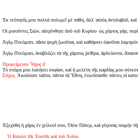
Ἐκ νεότητός μου πολλὰ πολεμεῖ μὲ πάθη, ἀλλ' αὐτὸς ἀντιλαβοῦ, κα
Οἱ μισοῦντες Σιών, αἰσχύνθητε ἀπὸ τοῦ Κυρίου· ὡς χόρτος γάρ, πυρ
Ἁγίῳ Πνεύματι, πᾶσα ψυχὴ ζωοῦται, καὶ καθάρσει ὑψοῦται λαμπρύνε
Ἁγίῳ Πνεύματι, ἀναβλύζει τὰ τῆς χάριτος ῥεῖθρα, ἀρδεύοντα, ἅπασαν
Προκείμενον Ἦχος δ'
Τὸ στόμα μου λαλήσει σοφίαν, καὶ ἡ μελέτη τῆς καρδίας μου σύνεσι
Στίχος.
Ἀκούσατε ταῦτα, πάντα τὰ Ἔθνη, ἐνωτίσασθε πάντες οἱ κατοι
Ἐξεχύθη ἡ χάρις ἐν χείλεσί σου, Ὅσιε Πάτερ, καὶ γέγονας ποιμὴν τῆ
Ὁ Κανὼν τῆς Ἑορτῆς καὶ τοῦ Ἁγίου.