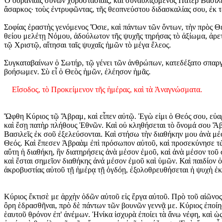
Ὁ οὐρανίαις συνὼν χοροστασίαις, καὶ συναυλιζόμενος Πάτερ Βασίλειε
ἄσαρκος· τοὺς ἐντρυφῶντας, τῆς θεοπνεύστου διδασκαλίας σου, ἐκ τ
Σοφίας ἐραστὴς γενόμενος Ὅσιε, καὶ πάντων τῶν ὄντων, τὴν πρὸς Θε
θείου μελέτῃ Νόμου, ἀδούλωτον τῆς ψυχῆς τηρήσας τὸ ἀξίωμα, ἀρετ
τῷ Χριστῷ, αἴτησαι ταῖς ψυχαῖς ἡμῶν τὸ μέγα ἔλεος.
Συγκαταβαίνων ὁ Σωτήρ, τῷ γένει τῶν ἀνθρώπων, κατεδέξατο σπαργ
βοήσωμεν. Σὺ εἶ ὁ Θεὸς ἡμῶν, ἐλέησον ἡμᾶς.
Εἴσοδος, τὸ Προκείμενον τῆς ἡμέρας, καὶ τὰ Ἀναγνώσματα.
Ὤφθη Κύριος τῷ Ἄβραμ, καὶ εἶπεν αὐτῷ.
Ἐγὼ εἰμι ὁ Θεός σου, εὐα
καὶ ἔσῃ πατὴρ πλήθους Ἐθνῶν. Καὶ οὐ κληθήσεται τὸ ὄνομά σου Ἄβ
Βασιλεῖς ἐκ σοῦ ἐξελεύσονται. Καὶ στήσω τὴν διαθήκην μου ἀνὰ μέσο
Θεός. Καὶ ἔπεσεν Ἀβραὰμ ἐπὶ πρόσωπον αὐτοῦ, καὶ προσεκύνησε τῷ 
αὕτη ἡ διαθήκη, ἣν διατηρήσεις ἀνὰ μέσον ἐμοῦ, καὶ ἀνὰ μέσον τοῦ
καὶ ἔσται σημεῖον διαθήκης ἀνά μέσον ἐμοῦ καὶ ὑμῶν. Καὶ παιδίον 
ἀκροβυστίας αὐτοῦ τῇ ἡμέρᾳ τῇ ὀγδόῃ, ἐξολοθρευθήσεται ἡ ψυχὴ ἐκε
Κύριος ἔκτισὲ με ἀρχὴν ὁδῶν αὐτοῦ εἰς ἔργα αὐτοῦ. Πρὸ τοῦ αἰῶνος
ὂρη ἑδρασθῆναι, πρὸ δὲ πάντων τῶν βουνῶν γεννᾷ με. Κύριος ἐποίη
ἑαυτοῦ θρόνον ἐπ' ἀνέμων. Ἡνίκα ἰσχυρὰ ἐποίει τὰ ἄνω νέφη, καὶ ὡς