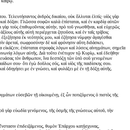
 καιρῷ.
ου. Τελευτήσαντος ἀνδρὸς δικαίου, οὐκ ὄλλυται ἐλπίς· υἱὸς γὰρ
ν καὶ δόξαν. Γλῶσσα σοφῶν καλὰ ἐπίσταται, καὶ ἐν καρδίᾳ αὐτῶν
 γὰρ τοὺς ἐπιθυμοῦντας αὐτήν, πρὸ τοῦ γνωσθῆναι, καὶ εὐχερῶς
ξίους αὐτῆς αὐτὴ περιέρχεται ζητοῦσα, καὶ ἐν ταῖς τρίβοις
αὶ ἐξεζήτησα ἐκ νεότητός μου, καὶ ἐζήτησα νύμφην ἀγαγέσθαι
ἰσὶν ἀρεταί, σωφροσύνην δὲ καὶ φρόνησιν αὕτη διδάσκει,
τα εἰκάζειν, ἐπίσταται στροφὰς λόγων καὶ λύσεις αἰνιγμάτων, σημεῖα
οινωνίᾳ λόγων αὐτῆς. Διὰ τοῦτο ἐνέτυχον τῷ Κυρίῳ, καὶ ἐδεήθην
ασκευάσας τὸν ἄνθρωπον, ἵνα δεσπόζῃ τῶν ὑπὸ σοῦ γενομένων
αίδων σου· ὅτι ἐγὼ δοῦλος σός, καὶ υἱὸς τῆς παιδίσκης σου.
αὶ ὁδηγήσει με ἐν γνώσει, καὶ φυλάξει μὲ ἐν τῇ δόξῃ αὐτῆς.
ογμάτων εὐσεβῶν τῇ οἰκουμένῃ, ἐξ ὧν ποτιζόμενος ὁ πιστὸς τῆς
οῦ γὰρ εὐωδία γενόμενος, τῆς ὀσμῆς τῆς γνώσεως αὐτοῦ, τὴν
 ἔνστασιν ἐπιδειξάμενος, θυμὸν Ἐπάρχου κατῄσχυνας,