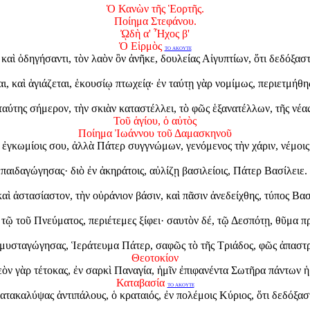
Ὁ Κανὼν τῆς Ἑορτῆς.
Ποίημα Στεφάνου.
ᾨδὴ α' Ἦχος β'
Ὁ Εἱρμὸς
ΤΟ ΑΚΟΥΤΕ
ὶ ὁδηγήσαντι, τὸν λαὸν ὃν ἀνῆκε, δουλείας Αἰγυπτίων, ὅτι δεδόξαστ
 καὶ ἁγιάζεται, ἑκουσίῳ πτωχείᾳ· ἐν ταύτῃ γὰρ νομίμως, περιετμήθη
ταύτης σήμερον, τὴν σκιὰν καταστέλλει, τὸ φῶς ἑξανατέλλων, τῆς νέας
Τοῦ ἁγίου, ὁ αὐτὸς
Ποίημα Ἰωάννου τοῦ Δαμασκηνοῦ
οῖς ἐγκωμίοις σου, ἀλλὰ Πάτερ συγγνώμων, γενόμενος τὴν χάριν, νέμοι
παιδαγώγησας· διὸ ἐν ἀκηράτοις, αὐλίζῃ βασιλείοις, Πάτερ Βασίλειε.
αὶ ἀστασίαστον, τὴν οὐράνιον βάσιν, καὶ πᾶσιν ἀνεδείχθης, τύπος Βασ
 τῷ τοῦ Πνεύματος, περιέτεμες ξίφει· σαυτὸν δέ, τῷ Δεσπότῃ, θῦμα π
 ἐμυσταγώγησας, Ἱεράτευμα Πάτερ, σαφῶς τὸ τῆς Τριάδος, φῶς ἀπαστ
Θεοτοκίον
Θεὸν γὰρ τέτοκας, ἐν σαρκὶ Παναγία, ἡμῖν ἐπιφανέντα Σωτῆρα πάντων 
Καταβασία
ΤΟ ΑΚΟΥΤΕ
ατακαλύψας ἀντιπάλους, ὁ κραταιός, ἐν πολέμοις Κύριος, ὅτι δεδόξασ