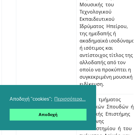
Μουσικής του
Τεχνολογικού
Εκπαιδευτικού
Ιδρύματος Ηπείρου,
της ημεδαπής ή
ακαδημαϊκά ισοδύναμο
ή ισότιμος και
αντίστοιχος τίτλος της
αλλοδαπής από τον
οποίο να προκύπτει η
συγκεκριμένη μουσική
ειδίκευση.
130
ΠΕ79.01 ΜΟΥΣΙΚΗΣ
Πτυχίο τμήματος
Αποδοχή "cookies";
Περισσότερα...
ΕΠΙΣΤΗΜΗΣ
Μουσικών Σπουδών ή
Λύρα Ποντιακή
Μουσικής Επιστήμης
Αποδοχή
και Τέχνης
πανεπιστημίου ή του