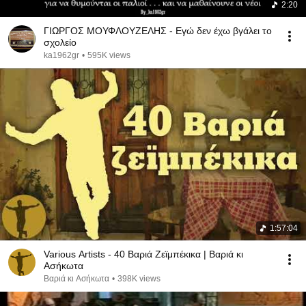
2:20
ΓΙΩΡΓΟΣ ΜΟΥΦΛΟΥΖΕΛΗΣ - Εγώ δεν έχω βγάλει το
σχολείο
ka1962gr
•
595K views
1:57:04
Various Artists - 40 Βαριά Ζεϊμπέκικα | Βαριά κι
Ασήκωτα
Βαριά κι Ασήκωτα
•
398K views