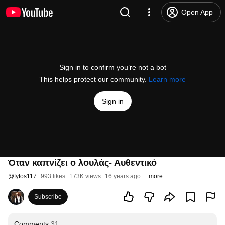
Open App
Sign in to confirm you’re not a bot
This helps protect our community.
Learn more
Sign in
Όταν καπνίζει ο λουλάς- Αυθεντικό
@
fytos117
993 likes
173K views
16 years ago
more
Subscribe
Comments
31