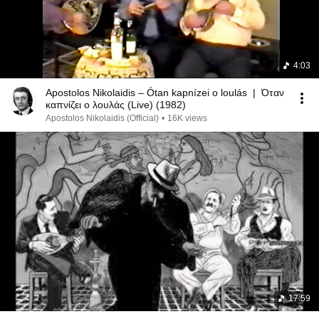
4:03
Apostolos Nikolaidis – Ótan kapnízei o loulás | Όταν
καπνίζει ο λουλάς (Live) (1982)
Apostolos Nikolaidis (Official)
•
16K views
17:59