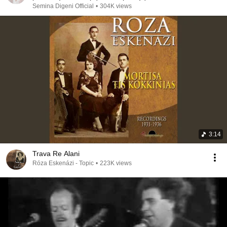
αποκαλύψεις.
Semina Digeni Official
•
304K views
3:14
Trava Re Alani
Róza Eskenázi - Topic
•
223K views