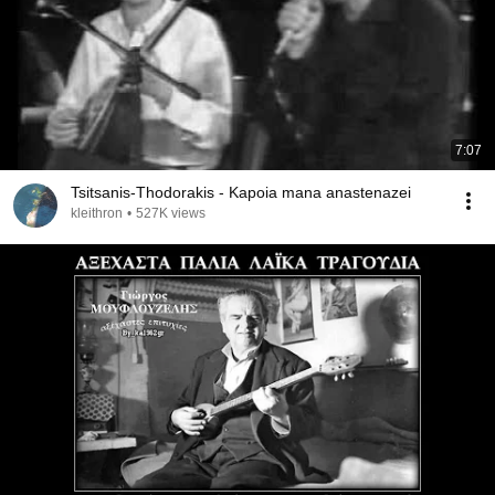
7:07
Tsitsanis-Thodorakis - Kapoia mana anastenazei
kleithron
•
527K views