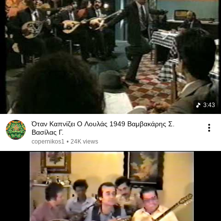
3:43
Όταν Καπνίζει Ο Λουλάς 1949 Βαμβακάρης Σ.
Βασίλας Γ.
copernikos1
•
24K views