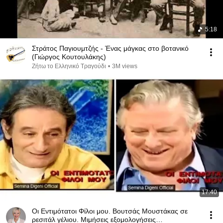
5:18
Στράτος Παγιουμτζής - Ένας μάγκας στο βοτανικό
(Γιώργος Κουτουλάκης)
Ζήτω το Ελληνικό Τραγούδι
•
3M views
17:40
Οι Εντιμότατοι Φίλοι μου. Βουτσάς Μουστάκας σε
ρεσιτάλ γέλιου. Μιμήσεις εξομολογήσεις