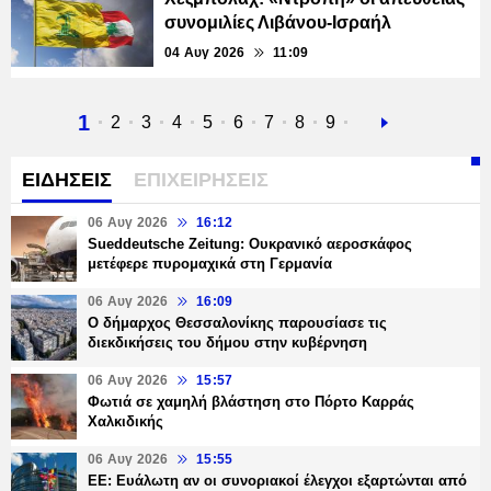
συνομιλίες Λιβάνου-Ισραήλ
04 Αυγ 2026
11:09
Τρέχουσα
1
Σελίδα
2
Σελίδα
3
Σελίδα
4
Σελίδα
5
Σελίδα
6
Σελίδα
7
Σελίδα
8
Σελίδα
9
Next
σελίδα
page
ΕΙΔΗΣΕΙΣ
ΕΠΙΧΕΙΡΗΣΕΙΣ
06 Αυγ 2026
16:12
Sueddeutsche Zeitung: Ουκρανικό αεροσκάφος
μετέφερε πυρομαχικά στη Γερμανία
06 Αυγ 2026
16:09
Ο δήμαρχος Θεσσαλονίκης παρουσίασε τις
διεκδικήσεις του δήμου στην κυβέρνηση
06 Αυγ 2026
15:57
Φωτιά σε χαμηλή βλάστηση στο Πόρτο Καρράς
Χαλκιδικής
06 Αυγ 2026
15:55
ΕΕ: Ευάλωτη αν οι συνοριακοί έλεγχοι εξαρτώνται από