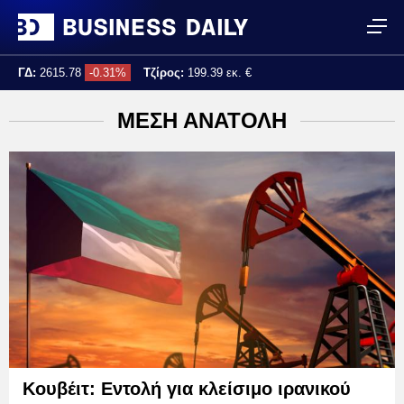
ΓΔ:
2615.78
-0.31%
Τζίρος:
199.39 εκ. €
Τελ. ενημέρωση:
16:18:36
ΜΕΣΗ ΑΝΑΤΟΛΗ
Κουβέιτ: Εντολή για κλείσιμο ιρανικού