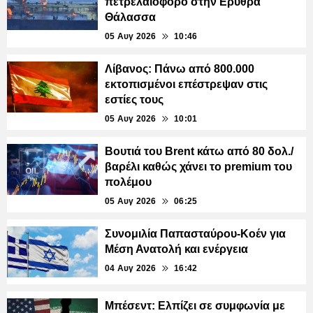
πετρελαιοφόρο στην Ερυθρά
Θάλασσα
05 Αυγ 2026
10:46
Λίβανος: Πάνω από 800.000
εκτοπισμένοι επέστρεψαν στις
εστίες τους
05 Αυγ 2026
10:01
Βουτιά του Brent κάτω από 80 δολ./
βαρέλι καθώς χάνει το premium του
πολέμου
05 Αυγ 2026
06:25
Συνομιλία Παπασταύρου-Κοέν για
Μέση Ανατολή και ενέργεια
04 Αυγ 2026
16:42
Μπέσεντ: Ελπίζει σε συμφωνία με