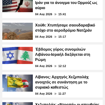
Ιράν για το άνοιγμα του Ορμούζ ως
αύριο
04 Αυγ 2026
15:41
Χούθι: Χτυπήσαμε σαουδαραβικό
στόχο στο αεροδρόμιο Νατζράν
04 Αυγ 2026
15:17
Έβδομος γύρος συνομιλιών
Λιβάνου-Ισραήλ διεξάγεται στη
Ρώμη
04 Αυγ 2026
12:12
Λίβανος: Αρχηγός Χεζμπολάχ
ανοιχτός σε συνάντηση με το
συριακό καθεστώς
04 Αυγ 2026
11:27
Χεζμπολάχ: «Ντροπή» οι απευθείας