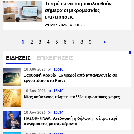
Τι πρέπει να παρακολουθούν
σήμερα οι μικρομεσαίες
επιχειρήσεις
29 Ιουλ 2026
10:26
Τρέχουσα
1
Σελίδα
2
Σελίδα
3
Σελίδα
4
Σελίδα
5
Σελίδα
6
Σελίδα
7
Σελίδα
8
Σελίδα
9
Next
σελίδα
page
ΕΙΔΗΣΕΙΣ
ΕΠΙΧΕΙΡΗΣΕΙΣ
10 Αυγ 2026
15:46
Σαουδική Αραβία: 16 νεκροί από Μπαγκλαντές σε
εργοστάσιο στο Ριάντ
10 Αυγ 2026
15:40
Νέος καύσωνας πλήττει πολλές ευρωπαϊκές χώρες
10 Αυγ 2026
15:34
ΠΑΣΟΚ-ΚΙΝΑΛ: Ανεδαφική η δήλωση Τσίπρα περί
σύγκρουσης με συμφέροντα
10 Αυγ 2026
15:26