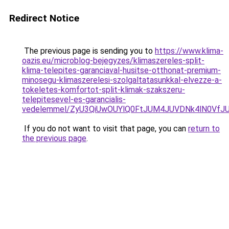
Redirect Notice
The previous page is sending you to
https://www.klima-
oazis.eu/microblog-bejegyzes/klimaszereles-split-
klima-telepites-garanciaval-husitse-otthonat-premium-
minosegu-klimaszerelesi-szolgaltatasunkkal-elvezze-a-
tokeletes-komfortot-split-klimak-szakszeru-
telepitesevel-es-garancialis-
vedelemmel/ZyU3QiUwOUYlQ0FtJUM4JUVDNk4lN0V
If you do not want to visit that page, you can
return to
the previous page
.