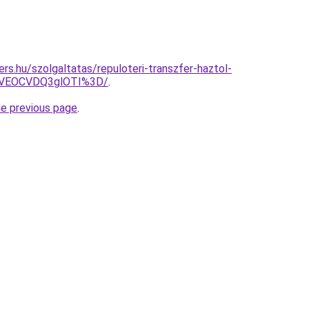
rs.hu/szolgaltatas/repuloteri-transzfer-haztol-
SVEOCVDQ3glOTI%3D/
.
he previous page
.