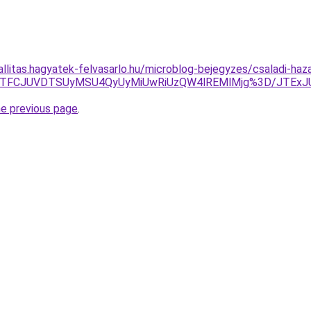
allitas.hagyatek-felvasarlo.hu/microblog-bejegyzes/csaladi-haz
JTFCJTFCJUVDTSUyMSU4QyUyMiUwRiUzQW4lREMlMjg%3D/JTEx
he previous page
.