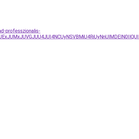
ad-professzionalis-
JUExJUMxJUVGJUU4JUI4NCUyNSVBMiU4RiUyNnUlMDElN0IlQU