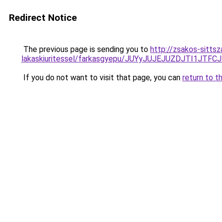
Redirect Notice
The previous page is sending you to
http://zsakos-sittsz
lakaskiuritessel/farkasgyepu/JUYyJUJEJUZDJTI1
If you do not want to visit that page, you can
return to t