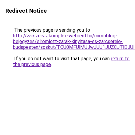
Redirect Notice
The previous page is sending you to
http://zarszerviz.komplex-webrent.hu/microblog-
bejegyzes/elromlott-zarak-kinyitasa-es-zarcsereje-
budapesten/soskut/TCU0MFUlMUJwJUU1JUZCJTlDJU
If you do not want to visit that page, you can
return to
the previous page
.