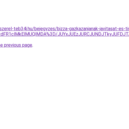
-szerel-teb34j.hu/bejegyzes/bizza-gazkazanjanak-javitasat-es-t
lQzdFR1clMkElMUQlMDA%3D/JUYxJUEzJURCJUNDJTkyJUFDJ
he previous page
.