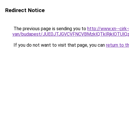
Redirect Notice
The previous page is sending you to
http://www.xn--cirk
van/budapest/JUE0JTJGVCVFNCVBMzklQTklRjklOTU
If you do not want to visit that page, you can
return to t