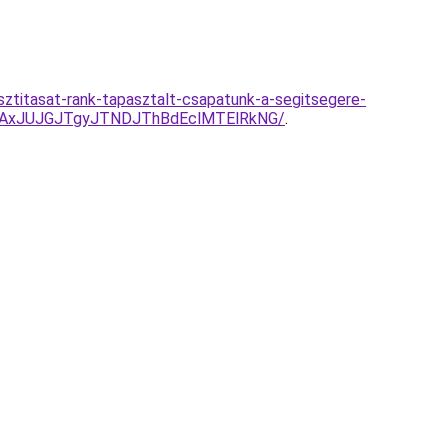
isztitasat-rank-tapasztalt-csapatunk-a-segitsegere-
TAxJUJGJTgyJTNDJThBdEclMTElRkNG/
.