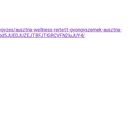
jegyzes/ausztria-wellness-rejtett-gyongyszemek-ausztria-
Rjd5JUE0JUZEJTBFJTlGRCVFN2luJUY4/
.