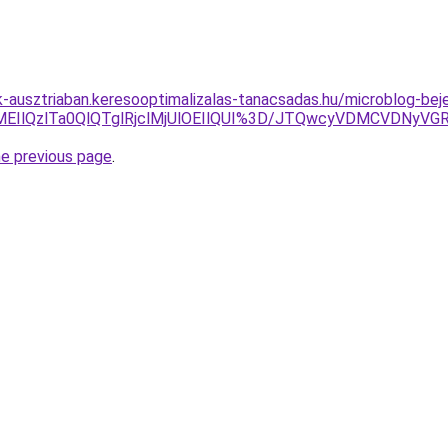
ok-ausztriaban.keresooptimalizalas-tanacsadas.hu/microblog-be
lMEIlQzlTa0QlQTglRjclMjUlOEIlQUI%3D/JTQwcyVDMCVDNyVG
he previous page
.