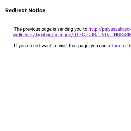
Redirect Notice
The previous page is sending you to
http://palyaszallas
wellness-vilagaban/csengod/JTFCJUJBJTVDJTNGSk8
If you do not want to visit that page, you can
return to t