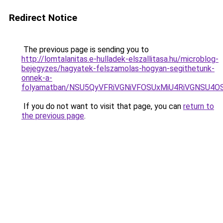
Redirect Notice
The previous page is sending you to
http://lomtalanitas.e-hulladek-elszallitasa.hu/microblog-
bejegyzes/hagyatek-felszamolas-hogyan-segithetunk-
onnek-a-
folyamatban/NSU5QyVFRiVGNiVFOSUxMiU4RiVGNSU4
If you do not want to visit that page, you can
return to
the previous page
.