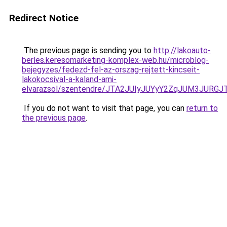
Redirect Notice
The previous page is sending you to
http://lakoauto-
berles.keresomarketing-komplex-web.hu/microblog-
bejegyzes/fedezd-fel-az-orszag-rejtett-kincseit-
lakokocsival-a-kaland-ami-
elvarazsol/szentendre/JTA2JUIyJUYyY2ZqJUM3JU
If you do not want to visit that page, you can
return to
the previous page
.