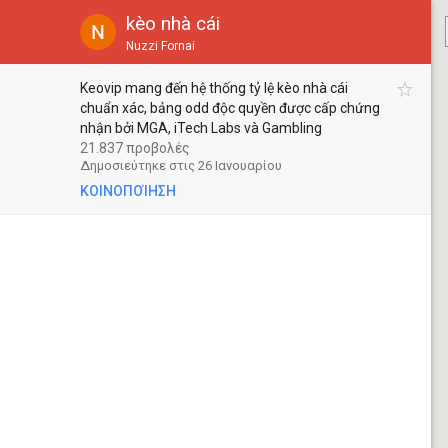
kèo nhà cái
Nuzzi Fornai
Keovip mang đến hệ thống tỷ lệ kèo nhà cái
chuẩn xác, bảng odd độc quyền được cấp chứng
nhận bởi MGA, iTech Labs và Gambling
Commission. Nền tảng cam kết cung cấp môi
Keovip mang đến hệ thống tỷ lệ kèo nhà cái
21.837 προβολές
Δημοσιεύτηκε στις 26 Ιανουαρίου
trường cá cược minh bạch, công bằng và uy tín
chuẩn xác, bảng odd độc quyền được cấp chứng
cho người chơi.
nhận bởi MGA, iTech Labs và Gambling
ΚΟΙΝΟΠΟΊΗΣΗ
Commission. Nền tảng cam kết cung cấp môi
Địa chỉ: 155B Nguyễn Văn Tăng, Long Thạnh Mỹ,
trường cá cược minh bạch, công bằng và uy tín
Thủ Đức, Hồ Chí Minh, Việt Nam
cho người chơi.
SĐT: 0352783862
Địa chỉ: 155B Nguyễn Văn Tăng, Long Thạnh Mỹ,
Thủ Đức, Hồ Chí Minh, Việt Nam
Website:
https://metaworldcup2022.us.com/
SĐT: 0352783862
Email: admin@keovip.page
Website:
https://metaworldcup2022.us.com/
Người sáng lập/CEO: Nguyễn Văn Nghĩa
Email: admin@keovip.page