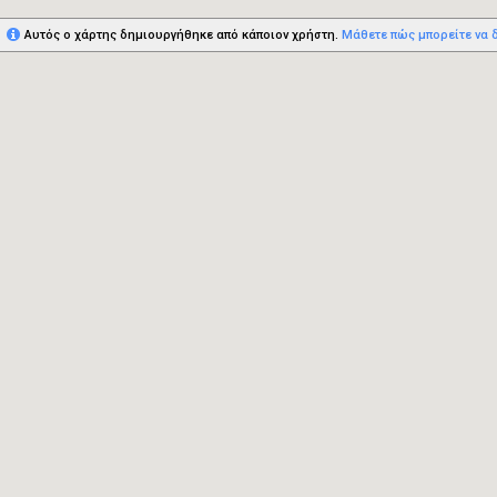
Αυτός ο χάρτης δημιουργήθηκε από κάποιον χρήστη.
Μάθετε πώς μπορείτε να δ