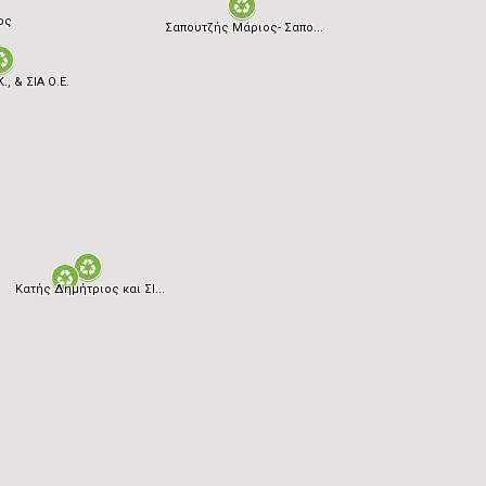
ος
Σαπουτζής Μάριος- Σαπο...
, & ΣΙΑ Ο.Ε.
Κατής Δημήτριος και ΣΙ...